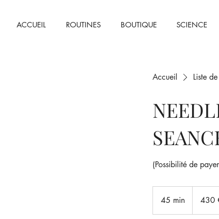
ACCUEIL
ROUTINES
BOUTIQUE
SCIENCE
Accueil
Liste de
NEEDL
SEANC
(Possibilité de paye
430
euros
45 min
4
430 
5