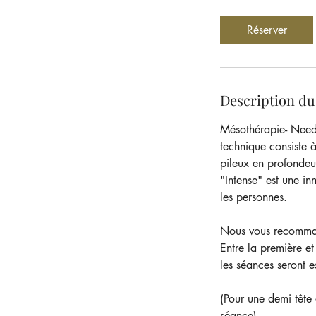
m
i
Réserver
n
Description du
Mésothérapie- Needl
technique consiste à
pileux en profondeur
"Intense" est une i
les personnes.
Nous vous recomman
Entre la première et
les séances seront e
(Pour une demi tête
séance)