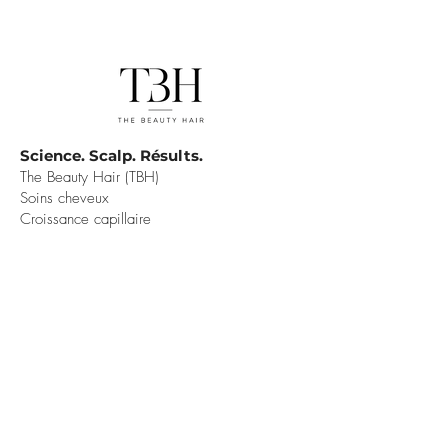
Science. Scalp. Résults.
The Beauty Hair (TBH)
Soins cheveux
Croissance capillaire
PRODUITS
DÉTOX
SHINE
SÉRUM
INFORMATIONS