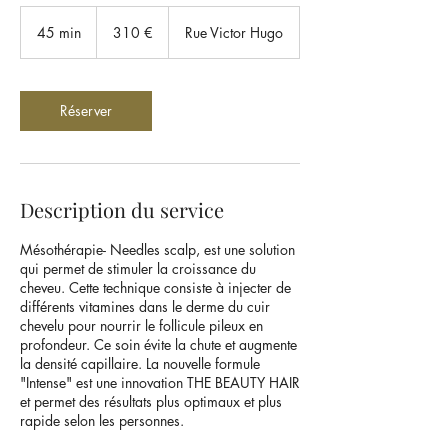
310
euros
45 min
4
310 €
Rue Victor Hugo
5
m
i
n
Réserver
Description du service
Mésothérapie- Needles scalp, est une solution
qui permet de stimuler la croissance du
cheveu. Cette technique consiste à injecter de
différents vitamines dans le derme du cuir
chevelu pour nourrir le follicule pileux en
profondeur. Ce soin évite la chute et augmente
la densité capillaire. La nouvelle formule
"Intense" est une innovation THE BEAUTY HAIR
et permet des résultats plus optimaux et plus
rapide selon les personnes.