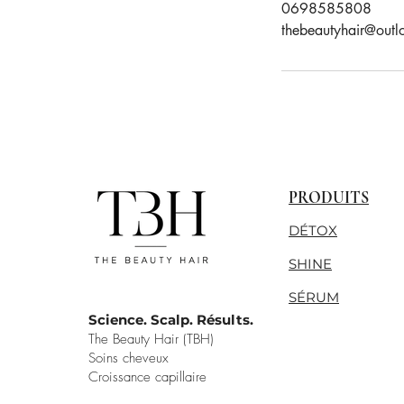
0698585808
thebeautyhair@outlo
PRODUITS
DÉTOX
SHINE
SÉRUM
Science. Scalp. Résults.
The Beauty Hair (TBH)
Soins cheveux
Croissance capillaire