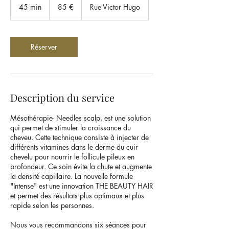
euros
45 min
4
85 €
Rue Victor Hugo
5
m
i
n
Réserver
Description du service
Mésothérapie- Needles scalp, est une solution
qui permet de stimuler la croissance du
cheveu. Cette technique consiste à injecter de
différents vitamines dans le derme du cuir
chevelu pour nourrir le follicule pileux en
profondeur. Ce soin évite la chute et augmente
la densité capillaire. La nouvelle formule
"Intense" est une innovation THE BEAUTY HAIR
et permet des résultats plus optimaux et plus
rapide selon les personnes.
Nous vous recommandons six séances pour