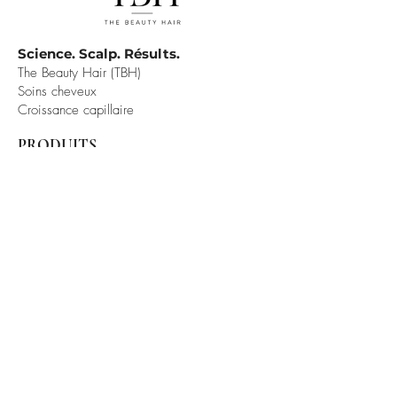
Science. Scalp. Résults.
The Beauty Hair (TBH)
Soins cheveux
Croissance capillaire
PRODUITS
DÉTOX
SHINE
SÉRUM
INFORMATIONS
LIVRAISON
RETOURS
CGV